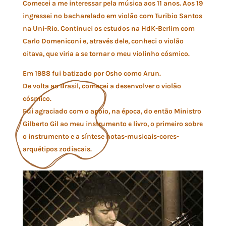
Comecei a me interessar pela música aos 11 anos. Aos 19
ingressei no bacharelado em violão com Turibio Santos
na Uni-Rio. Continuei os estudos na HdK-Berlim com
Carlo Domeniconi e, através dele, conheci o violão
oitava, que viria a se tornar o meu violinho cósmico.
Em 1988 fui batizado por Osho como Arun.
De volta ao Brasil, comecei a desenvolver o violão
cósmico.
Fui agraciado com o apoio, na época, do então Ministro
Gilberto Gil ao meu instrumento e livro, o primeiro sobre
o instrumento e a síntese notas-musicais-cores-
arquétipos zodiacais.