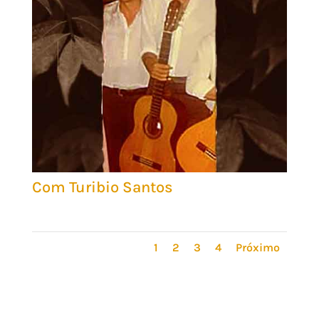
Com Turibio Santos
1
2
3
4
Próximo