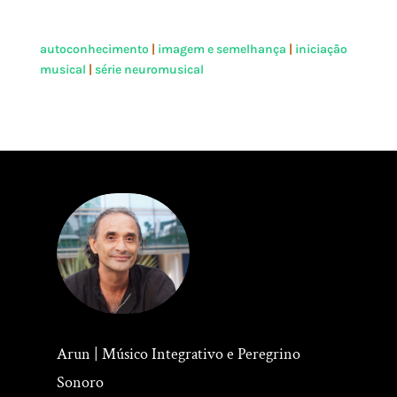
autoconhecimento
|
imagem e semelhança
|
iniciação
musical
|
série neuromusical
Arun | Músico Integrativo e Peregrino
Sonoro