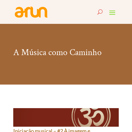
A Música como Caminho
Iniciação musical – #2 À imagem e