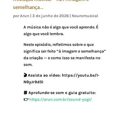
semelhança…
por
Arun
|
3 de junho de 2026
|
Neuromusical
A música não é algo que você aprende. É
algo que você lembra.
Neste episódio, refletimos sobre o que
significa ser feito “à imagem e semelhança”
da criação — e como isso se manifesta no
som.
🎬
Assista ao vídeo: https://youtu.be/l-
N9yJr9d5I
📘
Aprofunde-se com o guia gratuito:
👉
https://arun.com.br/sound-yogi/