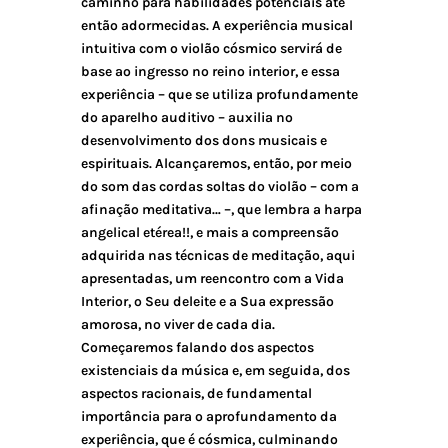
caminho para habilidades potenciais até
então adormecidas. A experiência musical
intuitiva com o violão cósmico servirá de
base ao ingresso no reino interior, e essa
experiência – que se utiliza profundamente
do aparelho auditivo – auxilia no
desenvolvimento dos dons musicais e
espirituais. Alcançaremos, então, por meio
do som das cordas soltas do violão – com a
afinação meditativa… –, que lembra a harpa
angelical etérea!!, e mais a compreensão
adquirida nas técnicas de meditação, aqui
apresentadas, um reencontro com a Vida
Interior, o Seu deleite e a Sua expressão
amorosa, no viver de cada dia.
Começaremos falando dos aspectos
existenciais da música e, em seguida, dos
aspectos racionais, de fundamental
importância para o aprofundamento da
experiência, que é cósmica, culminando