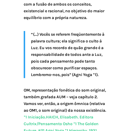
com a fusão de ambos os conceitos,
existencial e racional, no objetivo do maior
equilíbrio com a própria natureza.
“(…) Vocês se referem freqüentemente à
palavra cultura; ela significa o culto à
Luz. Eu vos recordo de quão grande é a
responsabilidade de todos ante a Luz,
pois cada pensamento pode tanto
obscurecer como purificar espaços.
Lembremo-nos, pois” (Agni Yoga *1).
OM, representação fonética do som original,
também grafada AUM – veja capítulo 2.
Vamos ver, então, a origem ômnica (relativa
ao OM1, o som original) da nossa existência.
*1 Iniciação.HAICH, Elisabeth. Editora
Cultrix/Pensamento
Osho *1 The Golden
Future, #21
Agni Yoga *1 Hierarchy, 1931