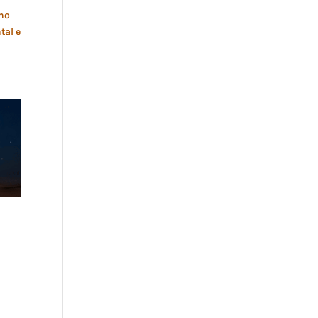
lho
tal e