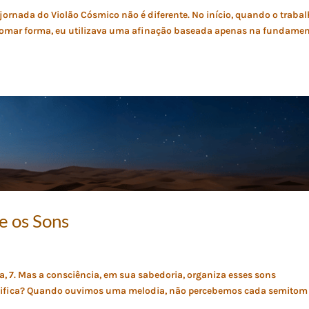
jornada do Violão Cósmico não é diferente. No início, quando o traba
omar forma, eu utilizava uma afinação baseada apenas na fundamen
e os Sons
a, 7. Mas a consciência, em sua sabedoria, organiza esses sons
significa? Quando ouvimos uma melodia, não percebemos cada semitom