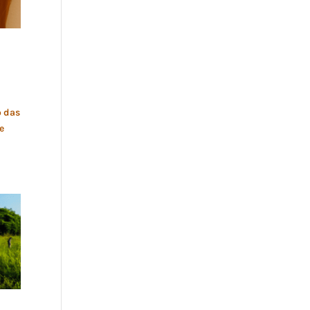
o das
e