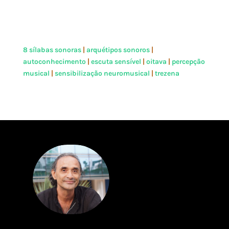
8 sílabas sonoras
|
arquétipos sonoros
|
autoconhecimento
|
escuta sensível
|
oitava
|
percepção
musical
|
sensibilização neuromusical
|
trezena