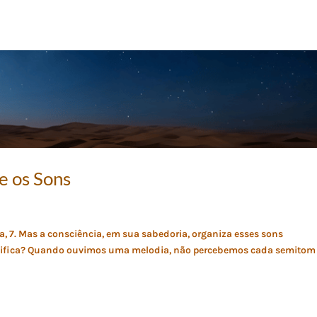
e os Sons
a, 7. Mas a consciência, em sua sabedoria, organiza esses sons
significa? Quando ouvimos uma melodia, não percebemos cada semitom