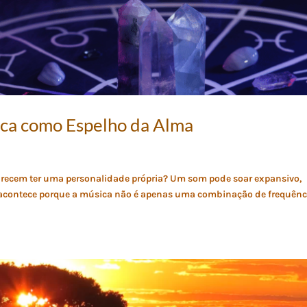
ica como Espelho da Alma
 parecem ter uma personalidade própria? Um som pode soar expansivo,
so acontece porque a música não é apenas uma combinação de frequênc