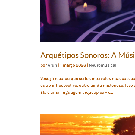
Arquétipos Sonoros: A Mús
por
Arun
|
1 março 2026
|
Neuromusical
Você já reparou que certos intervalos musicais
outro introspectivo, outro ainda misterioso. Is
Ela é uma linguagem arquetípica – e...