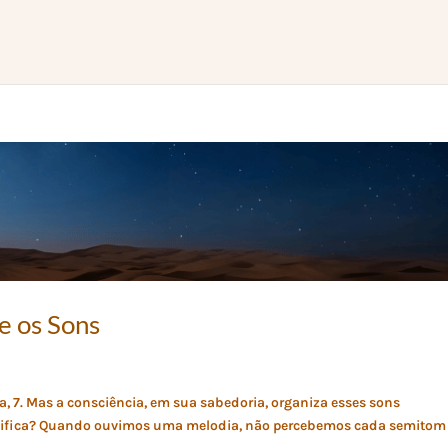
e os Sons
a, 7. Mas a consciência, em sua sabedoria, organiza esses sons
significa? Quando ouvimos uma melodia, não percebemos cada semitom